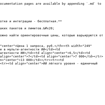
ocumentation pages are available by appending `.md` to 
отке и интеграции - бесплатная.**

аких пакетов и лимитов.&#x20;

ожно найти ориентировочные цены, которые варьируются от 
"center">Цена 1 запроса, руб.</th><th width="249" 
е в мульти-агентности ИИ</td><td 
агентности ИИ</td><td align="center">6,5</td><td 
align="center">7</td><td align="center">7 000</td></tr>
n="center">13 000</td></tr><tr><td 
<tr><td align="center">ИИ лёгкого уровня - единичный 