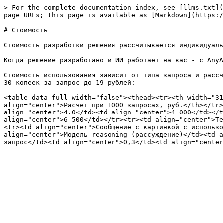
> For the complete documentation index, see [llms.txt](
page URLs; this page is available as [Markdown](https:/
# Стоимость

Стоимость разработки решения рассчитывается индивидуаль
Когда решение разработано и ИИ работает на вас - с AnyA
Стоимость использования зависит от типа запроса и рассч
30 копеек за запрос до 19 рублей:

<table data-full-width="false"><thead><tr><th width="31
align="center">Расчет при 1000 запросах, руб.</th></tr>
align="center">4.0</td><td align="center">4 000</td></t
align="center">6 500</td></tr><tr><td align="center">Те
<tr><td align="center">Сообщение с картинкой с использо
align="center">Модель reasoning (рассуждение)</td><td a