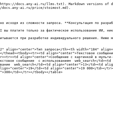
https://docs.any-ai.ru/llms.txt). Markdown versions of d
/docs.any-ai.ru/price/stoimost.md).

но исходя из сложности запроса. **Консультация по разраб
I вы платите только за фактическое использование ИИ, ник
итывается при разработке индивидуального решения. Ниже м
2" align="center">Тип запроса</th><th width="184" align=
</thead><tbody><tr><td align="center">Текстовое сообщени
r><tr><td align="center">Сообщение с картинкой в мульти-
кстовое сообщение  с использованием  web_search</td><td 
вание  web_search</td><td align="center">13</td><td alig
lign="center">19</td><td align="center">19 000</td></tr>